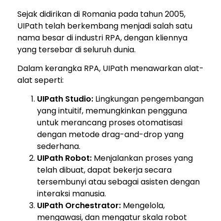
Sejak didirikan di Romania pada tahun 2005,
UIPath telah berkembang menjadi salah satu
nama besar di industri RPA, dengan kliennya
yang tersebar di seluruh dunia.
Dalam kerangka RPA, UIPath menawarkan alat-
alat seperti:
UIPath Studio:
Lingkungan pengembangan
yang intuitif, memungkinkan pengguna
untuk merancang proses otomatisasi
dengan metode drag-and-drop yang
sederhana.
UIPath Robot:
Menjalankan proses yang
telah dibuat, dapat bekerja secara
tersembunyi atau sebagai asisten dengan
interaksi manusia.
UIPath Orchestrator:
Mengelola,
mengawasi, dan mengatur skala robot