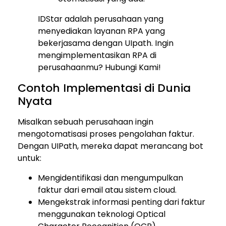
IDStar adalah perusahaan yang
menyediakan layanan RPA yang
bekerjasama dengan UIpath. Ingin
mengimplementasikan RPA di
perusahaanmu? Hubungi Kami!
Contoh Implementasi di Dunia
Nyata
Misalkan sebuah perusahaan ingin
mengotomatisasi proses pengolahan faktur.
Dengan UIPath, mereka dapat merancang bot
untuk:
Mengidentifikasi dan mengumpulkan
faktur dari email atau sistem cloud.
Mengekstrak informasi penting dari faktur
menggunakan teknologi Optical