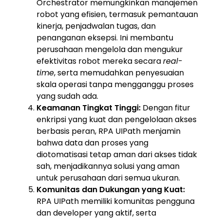
Orchestrator memungkinkan manajemen
robot yang efisien, termasuk pemantauan
kinerja, penjadwalan tugas, dan
penanganan eksepsi. Ini membantu
perusahaan mengelola dan mengukur
efektivitas robot mereka secara
real-
time
, serta memudahkan penyesuaian
skala operasi tanpa mengganggu proses
yang sudah ada.
Keamanan Tingkat Tinggi:
Dengan fitur
enkripsi yang kuat dan pengelolaan akses
berbasis peran, RPA UIPath menjamin
bahwa data dan proses yang
diotomatisasi tetap aman dari akses tidak
sah, menjadikannya solusi yang aman
untuk perusahaan dari semua ukuran.
Komunitas dan Dukungan yang Kuat:
RPA UIPath memiliki komunitas pengguna
dan developer yang aktif, serta