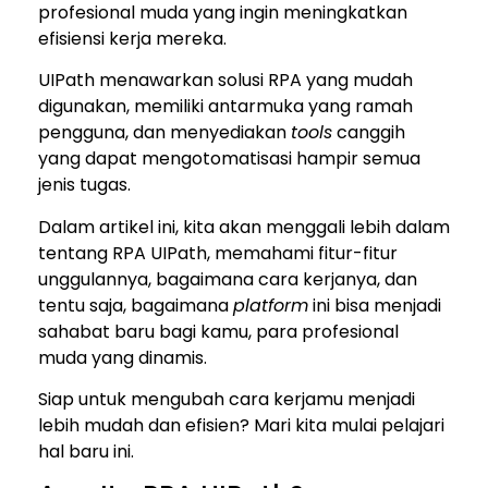
profesional muda yang ingin meningkatkan
efisiensi kerja mereka.
UIPath menawarkan solusi RPA yang mudah
digunakan, memiliki antarmuka yang ramah
pengguna, dan menyediakan
tools
canggih
yang dapat mengotomatisasi hampir semua
jenis tugas.
Dalam artikel ini, kita akan menggali lebih dalam
tentang RPA UIPath, memahami fitur-fitur
unggulannya, bagaimana cara kerjanya, dan
tentu saja, bagaimana
platform
ini bisa menjadi
sahabat baru bagi kamu, para profesional
muda yang dinamis.
Siap untuk mengubah cara kerjamu menjadi
lebih mudah dan efisien? Mari kita mulai pelajari
hal baru ini.