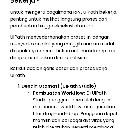
Bekerja?
Untuk mengerti bagaimana RPA UIPath bekerja,
penting untuk melihat langsung proses dari
pembuatan hingga eksekusi otomasi.
UIPath menyederhanakan proses ini dengan
menyediakan alat yang canggih namun mudah
digunakan, memungkinkan automasi kompleks
diimplementasikan dengan efisien.
Berikut adalah garis besar dari proses kerja
UIPath:
Desain Otomasi (UIPath Studio):
Pembuatan Workflow:
Di UIPath
Studio, pengguna memulai dengan
merancang workflow menggunakan
fitur drag-and-drop. Pengguna dapat
memilih dari berbagai aktivitas yang
telah ditentukan, seperti membaca