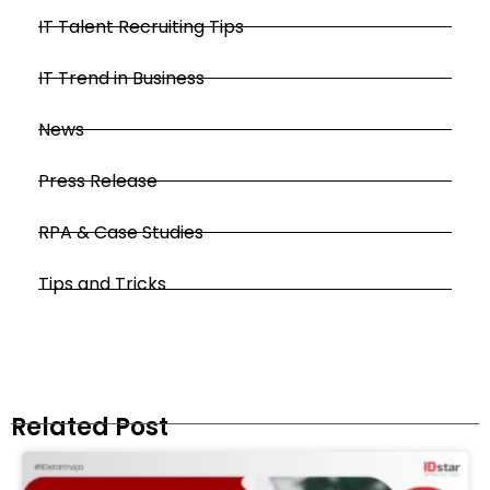
IT Talent Recruiting Tips
IT Trend in Business
News
Press Release
RPA & Case Studies
Tips and Tricks
Related Post