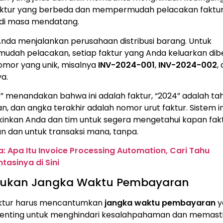
aktur yang berbeda dan mempermudah pelacakan faktu
 di masa mendatang.
Anda menjalankan perusahaan distribusi barang. Untuk
dah pelacakan, setiap faktur yang Anda keluarkan dibe
omor yang unik, misalnya
INV-2024-001
,
INV-2024-002
,
a.
” menandakan bahwa ini adalah faktur, “2024” adalah ta
n, dan angka terakhir adalah nomor urut faktur. Sistem in
nkan Anda dan tim untuk segera mengetahui kapan fak
an dan untuk transaksi mana, tanpa.
a: Apa Itu Invoice Processing Automation, Cari Tahu
tasinya di Sini
ntukan Jangka Waktu Pembayaran
aktur harus mencantumkan
jangka waktu pembayaran
y
ni penting untuk menghindari kesalahpahaman dan memast