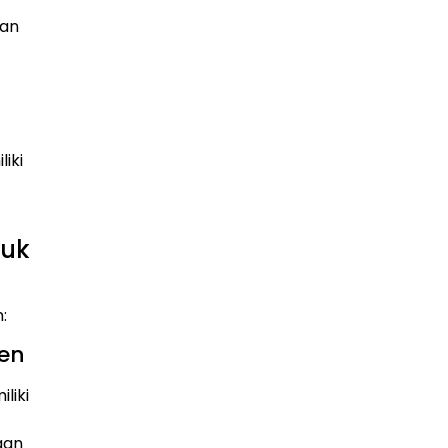
aan
iki
suk
:
ten
liki
gan