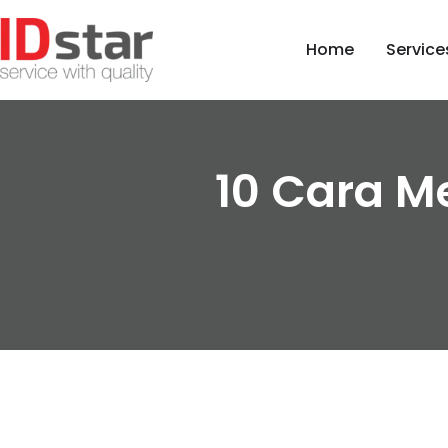
Home
Service
10 Cara M