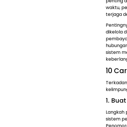
penting 
waktu, p
terjaga d
Pentingn
dikelola
pembayar
hubungan 
sistem ma
keberlang
10 Ca
Terkadan
kelimpung
1. Bua
Langkah 
sistem p
Penomora