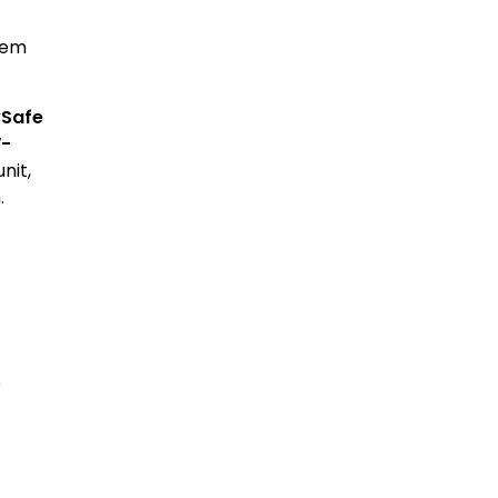
tem
ySafe
V-
nit,
.
e