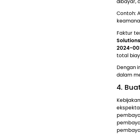
dibayar,
Contoh: 
keamanan
Faktur t
Solution
2024-00
total bia
Dengan in
dalam m
4. Bua
Kebijaka
ekspekta
pembayar
pembayara
pembaya