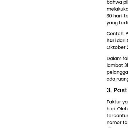
bahwa pi
melakuka
30 hari, 
yang terl
Contoh: 
hari
dari 
Oktober 
Dalam fa
lambat 3
pelangga
ada ruan
3. Pas
Faktur y
hari. Ole
tercantum
nomor fak