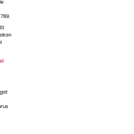
de
n
789.
10
nakan
i
si
ngat
arus