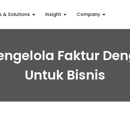
s & Solutions
Insight
Company
engelola Faktur Deng
Untuk Bisnis