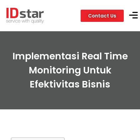
Contact Us
Servic
Client
Implementasi Real Time
Monitoring Untuk
Efektivitas Bisnis