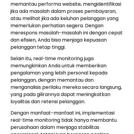
memantau performa website, mengidentifikasi
jika ada masalah dalam proses pembayaran,
atau melihat jika ada keluhan pelanggan yang
memerlukan perhatian segera. Dengan
merespons masalah-masalah ini dengan cepat
dan efisien, Anda bisa menjaga kepuasan
pelanggan tetap tinggi.
Selain itu, real-time monitoring juga
memungkinkan Anda untuk memberikan
pengalaman yang lebih personal kepada
pelanggan, dengan memantau dan
menganalisis perilaku mereka secara langsung,
yang pada gilirannya dapat meningkatkan
loyalitas dan retensi pelanggan.
Dengan manfaat-manfaat ini, implementasi
real-time monitoring tidak hanya membantu
perusahaan dalam menjaga stabilitas