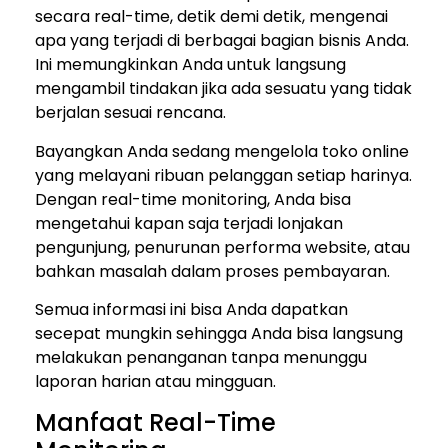
secara real-time, detik demi detik, mengenai
apa yang terjadi di berbagai bagian bisnis Anda.
Ini memungkinkan Anda untuk langsung
mengambil tindakan jika ada sesuatu yang tidak
berjalan sesuai rencana.
Bayangkan Anda sedang mengelola toko online
yang melayani ribuan pelanggan setiap harinya.
Dengan real-time monitoring, Anda bisa
mengetahui kapan saja terjadi lonjakan
pengunjung, penurunan performa website, atau
bahkan masalah dalam proses pembayaran.
Semua informasi ini bisa Anda dapatkan
secepat mungkin sehingga Anda bisa langsung
melakukan penanganan tanpa menunggu
laporan harian atau mingguan.
Manfaat Real-Time