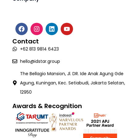
Operational Support & Maintenance Teams
Tax Automation (ClearTax)
Media Coverage
About Us
Digital Transformation Consulting
Talent Creation & Upskilling Program
Robotic Process Automation (RPA)
Webinar & Events
Software Development
Career
Intelligence Document Processing (Valida)
White Paper
Contact
AI Development
Contact
Workforce Management System (SIGAPP)
+62 813 9814 6423
Quality Assurance & Testing
TECH:X Programme
hello@idstar.group
The Bellagio Mansion, Jl. DR. Ide Anak Agung Gde
Agung, Kuningan, Kec. Setiabudi, Jakarta Selatan,
12950
Awards & Recognition