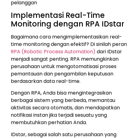
pelanggan
Implementasi Real-Time
Monitoring dengan RPA IDstar
Bagaimana cara mengimplementasikan real-
time monitoring dengan efektif? Di sinilah peran
RPA (Robotic Process Automation)
dari IDstar
menjadi sangat penting. RPA memungkinkan
perusahaan untuk mengotomatisasi proses
pemantauan dan pengambilan keputusan
berdasarkan data real-time.
Dengan RPA, Anda bisa mengintegrasikan
berbagai sistem yang berbeda, memantau
aktivitas secara otomatis, dan mendapatkan
notifikasi instan jika terjadi sesuatu yang
membutuhkan perhatian Anda.
IDstar, sebagai salah satu perusahaan yang