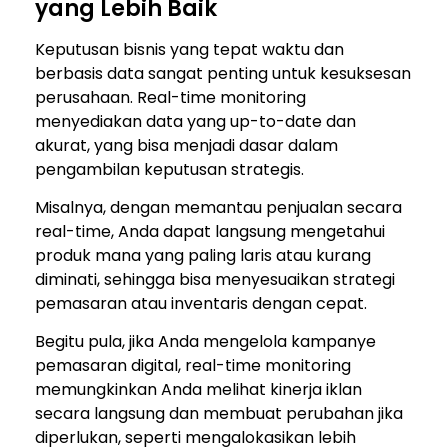
yang Lebih Baik
Keputusan bisnis yang tepat waktu dan
berbasis data sangat penting untuk kesuksesan
perusahaan. Real-time monitoring
menyediakan data yang up-to-date dan
akurat, yang bisa menjadi dasar dalam
pengambilan keputusan strategis.
Misalnya, dengan memantau penjualan secara
real-time, Anda dapat langsung mengetahui
produk mana yang paling laris atau kurang
diminati, sehingga bisa menyesuaikan strategi
pemasaran atau inventaris dengan cepat.
Begitu pula, jika Anda mengelola kampanye
pemasaran digital, real-time monitoring
memungkinkan Anda melihat kinerja iklan
secara langsung dan membuat perubahan jika
diperlukan, seperti mengalokasikan lebih