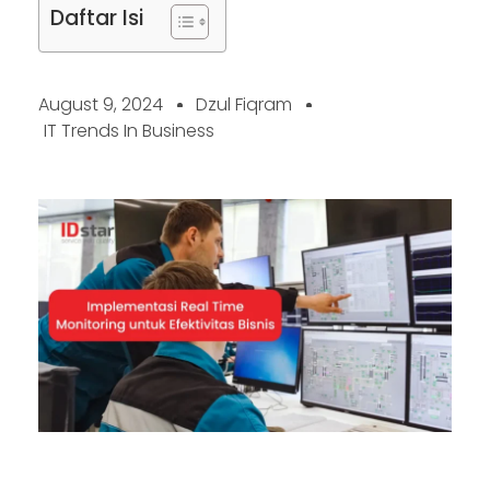
Daftar Isi
August 9, 2024
Dzul Fiqram
IT Trends In Business