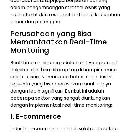
operasional, tetapi juga berperan penting
dalam pengembangan strategi bisnis yang
lebih efektif dan responsif terhadap kebutuhan
pasar dan pelanggan.
Perusahaan yang Bisa
Memanfaatkan Real-Time
Monitoring
Real-time monitoring adalah alat yang sangat
fleksibel dan bisa diterapkan di hampir semua
sektor bisnis. Namun, ada beberapa industri
tertentu yang bisa merasakan manfaatnya
dengan lebih signifikan. Berikut ini adalah
beberapa sektor yang sangat diuntungkan
dengan implementasi real-time monitoring:
1. E-commerce
Industri e-commerce adalah salah satu sektor