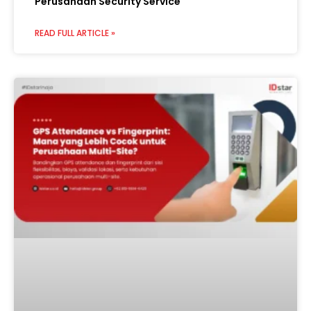
Perusahaan Security Service
READ FULL ARTICLE »