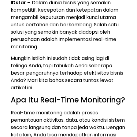
IDstar –
Dalam dunia bisnis yang semakin
kompetitif, kecepatan dan ketepatan dalam
mengambil keputusan menjadi kunci utama
untuk bertahan dan berkembang. Salah satu
solusi yang semakin banyak diadopsi oleh
perusahaan adalah implementasi real-time
monitoring.
Mungkin istilah ini sudah tidak asing lagi di
telinga Anda, tapi tahukah Anda seberapa
besar pengaruhnya terhadap efektivitas bisnis
Anda? Mari kita bahas secara tuntas lewat
artikel ini.
Apa Itu Real-Time Monitoring?
Real-time monitoring adalah proses
pemantauan aktivitas, data, atau kondisi sistem
secara langsung dan tanpa jeda waktu. Dengan
kata lain, Anda bisa mendapatkan informasi