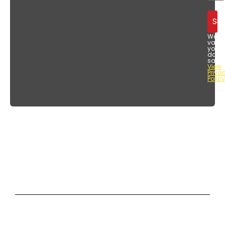
We
value
your
data
safet
View
Priva
Policy