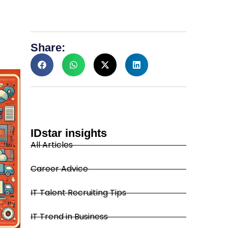
Share:
IDstar insights
All Articles
Career Advice
IT Talent Recruiting Tips
IT Trend in Business