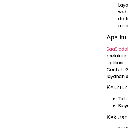
Lay
web 
di e
men
Apa Itu
SaaS ada
melalui i
aplikasi t
Contoh: 
layanan 
Keuntun
Tida
Biay
Kekuran