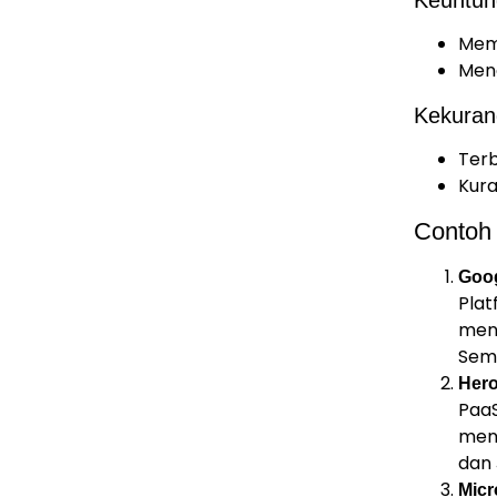
Mem
Men
Kekuran
Terb
Kura
Contoh 
Goo
Pla
meng
Semu
Her
PaaS
men
dan 
Micr