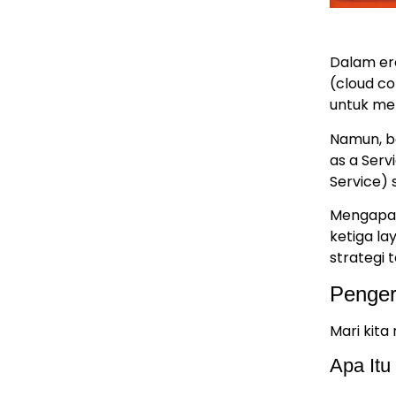
Dalam er
(cloud c
untuk men
Namun, ba
as a Serv
Service) 
Mengapa 
ketiga l
strategi 
Penger
Mari kita
Apa Itu