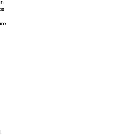
an
as
re.
,