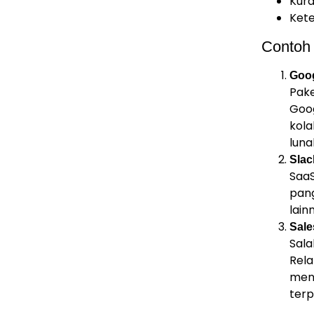
Kura
Ket
Contoh 
Goog
Pake
Goog
kola
luna
Slac
SaaS
pang
lain
Sale
Sala
Rel
meng
terp