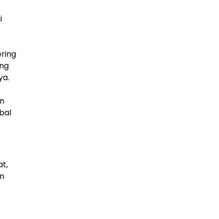
i
ring
ang
ya.
an
bal
t,
an