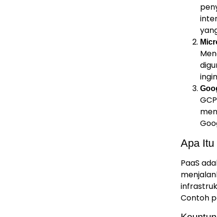
peny
inte
yang
Micr
Mena
digu
ingi
Goog
GCP
menj
Goog
Apa Itu
PaaS ada
menjalan
infrastruk
Contoh p
Keuntun