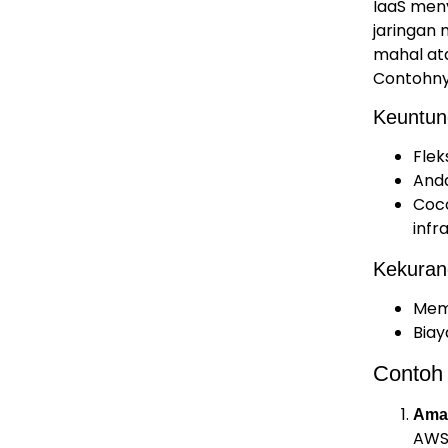
IaaS meny
jaringan 
mahal ata
Contohny
Keuntun
Fleks
And
Coco
infr
Kekuran
Mem
Biay
Contoh 
Ama
AWS 