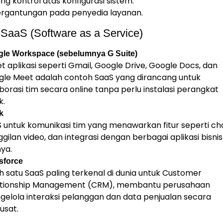
ng kontrol atas konfigurasi sistem.
ergantungan pada penyedia layanan.
SaaS (Software as a Service)
le Workspace (sebelumnya G Suite)
t aplikasi seperti Gmail, Google Drive, Google Docs, dan
le Meet adalah contoh SaaS yang dirancang untuk
borasi tim secara online tanpa perlu instalasi perangkat
k.
k
 untuk komunikasi tim yang menawarkan fitur seperti ch
gilan video, dan integrasi dengan berbagai aplikasi bisnis
nya.
sforce
h satu SaaS paling terkenal di dunia untuk Customer
ationship Management (CRM), membantu perusahaan
elola interaksi pelanggan dan data penjualan secara
usat.