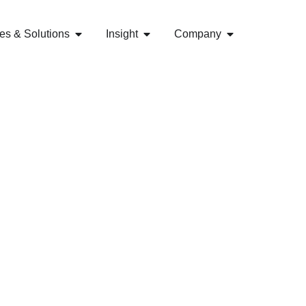
es & Solutions
Insight
Company
aaS, PaaS, Dan SaaS
Baik?