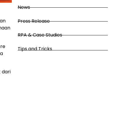
News
wan
Press Release
ahaan
RPA & Case Studies
ure
Tips and Tricks
 a
 dari