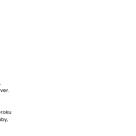
,
ver.
eroku
by,