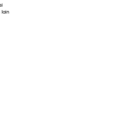
si
lain