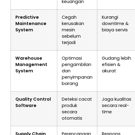
keuangan
Predictive
Cegah
Kurangi
Maintenance
kerusakan
downtime &
System
mesin
biaya servis
sebelum
terjadi
Warehouse
Optimasi
Gudang lebih
Management
pengambilan
efisien &
System
dan
akurat
penyimpanan
barang
Quality Control
Deteksi cacat
Jaga kualitas
Software
produk
secara real-
secara
time
otomatis
Supply Chain
Perencanaan
Respons