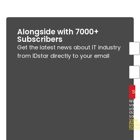
Alongside with 7000+
Subscribers
Get the latest news about IT industry
from IDstar directly to your email
We
value
your
data
safet
View
Priva
Policy