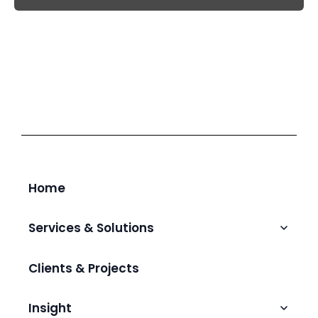
Home
Services & Solutions
Talent Augmentation & Hiring
Clients & Projects
IT Outsourcing
AI & Intelligent Automation
Insight