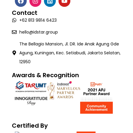
Software Development
Career
Intelligence Document Processing (Valida)
White Paper
Contact
AI Development
Contact
Workforce Management System (SIGAPP)
+62 813 9814 6423
Quality Assurance & Testing
TECH:X Programme
hello@idstar.group
The Bellagio Mansion, Jl. DR. Ide Anak Agung Gde
Agung, Kuningan, Kec. Setiabudi, Jakarta Selatan,
12950
Awards & Recognition
Certified By