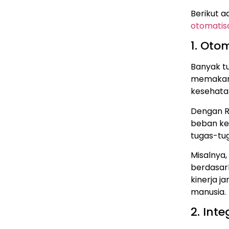
Berikut a
otomatis
1. Oto
Banyak tu
memakan 
kesehata
Dengan RP
beban ke
tugas-tug
Misalnya
berdasar
kinerja j
manusia.
2. Int