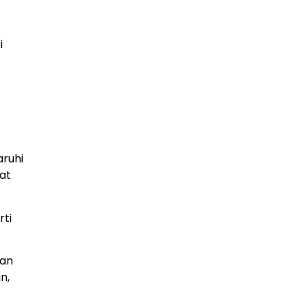
i
aruhi
pat
rti
aan
n,