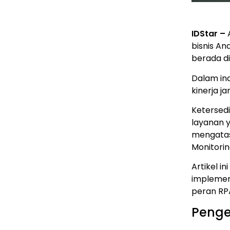
IDStar –
bisnis A
berada di
Dalam in
kinerja j
Ketersed
layanan y
mengatas
Monitorin
Artikel 
implemen
peran RP
Penge