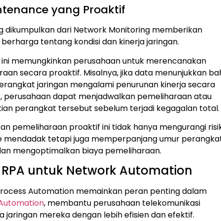
ntenance yang Proaktif
g dikumpulkan dari Network Monitoring memberikan
erharga tentang kondisi dan kinerja jaringan.
i ini memungkinkan perusahaan untuk merencanakan
aan secara proaktif. Misalnya, jika data menunjukkan b
erangkat jaringan mengalami penurunan kinerja secara
, perusahaan dapat menjadwalkan pemeliharaan atau
an perangkat tersebut sebelum terjadi kegagalan total.
n pemeliharaan proaktif ini tidak hanya mengurangi risi
 mendadak tetapi juga memperpanjang umur perangka
 dan mengoptimalkan biaya pemeliharaan.
 RPA untuk Network Automation
Process Automation memainkan peran penting dalam
Automation
, membantu perusahaan telekomunikasi
 jaringan mereka dengan lebih efisien dan efektif.