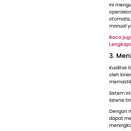
Ini meng
operasion
otomatis
manual y
Baca jug
Lengkap
3. Men
Kualitas
oleh kine
memastik
Sistem in
latensi t
Dengan m
dapat me
meningka