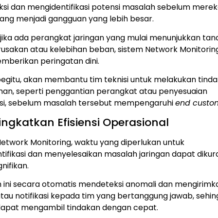
si dan mengidentifikasi potensi masalah sebelum mere
ng menjadi gangguan yang lebih besar.
 jika ada perangkat jaringan yang mulai menunjukkan tan
rusakan atau kelebihan beban, sistem Network Monitorin
mberikan peringatan dini.
egitu, akan membantu tim teknisi untuk melakukan tind
an, seperti penggantian perangkat atau penyesuaian
asi, sebelum masalah tersebut mempengaruhi
end custo
ingkatkan Efisiensi Operasional
etwork Monitoring, waktu yang diperlukan untuk
ifikasi dan menyelesaikan masalah jaringan dapat dikur
nifikan.
m ini secara otomatis mendeteksi anomali dan mengirimk
tau notifikasi kepada tim yang bertanggung jawab, sehi
apat mengambil tindakan dengan cepat.