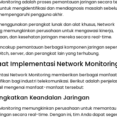
Monitoring adalah proses pemantauan jaringan secara t
untuk mengidentifikasi dan mendiagnosis masalah sebe
empengaruhi pengguna akhir.
enggunakan perangkat lunak dan alat khusus, Network
ng memungkinkan perusahaan untuk mengawasi kinerja,
aan, dan kesehatan jaringan mereka secara real-time.
mencakup pemantauan berbagai komponen jaringan seper
witch, server, dan perangkat lain yang terhubung.
at Implementasi Network Monitorin
tasi Network Monitoring memberikan berbagai manfaa
ifikan bagi industri telekomunikasi. Berikut adalah penjel
tail mengenai manfaat-manfaat tersebut:
ingkatkan Keandalan Jaringan
Monitoring memungkinkan perusahaan untuk memantau
aringan secara real-time. Dengan ini, tim Anda dapat sege