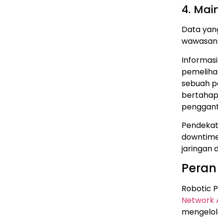
4. Mai
Data yan
wawasan b
Informas
pemelihar
sebuah p
bertahap
pengganti
Pendekata
downtime
jaringan
Peran
Robotic 
Network 
mengelola