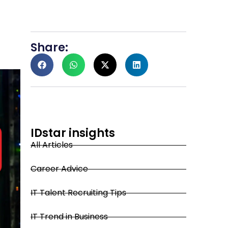
Share:
IDstar insights
All Articles
Career Advice
IT Talent Recruiting Tips
IT Trend in Business