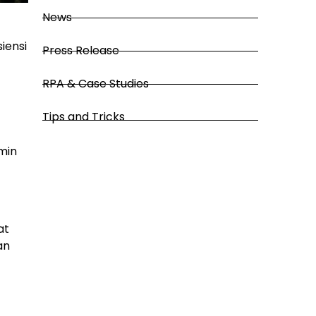
News
iensi
Press Release
RPA & Case Studies
Tips and Tricks
min
at
an