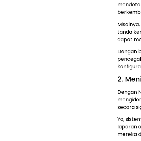
mendetek
berkemba
Misalnya,
tanda ke
dapat me
Dengan b
pencegah
konfigur
2. Men
Dengan N
mengident
secara sig
Ya, siste
laporan a
mereka d