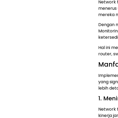
Network 
menerus 
mereka m
Dengan m
Monitori
ketersedi
Hal ini 
router, s
Manfa
Implemen
yang sign
lebih de
1. Men
Network 
kinerja j