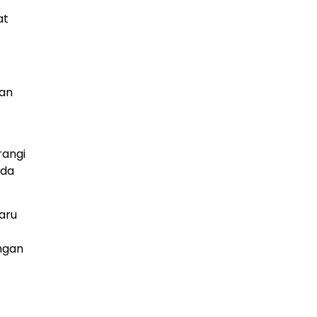
at
dan
rangi
ada
aru
angan