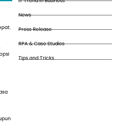
IT Trend in Business
News
epat.
Press Release
RPA & Case Studies
,
opsi
Tips and Tricks
asa
aupun