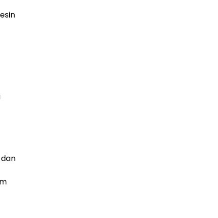
esin
i
 dan
am