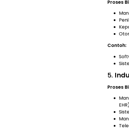
Proses Bi
Mana
Peni
Kepa
Oto
Contoh:
Soft
Sist
5.
Indu
Proses Bi
Mana
EHR
Sist
Mana
Tele