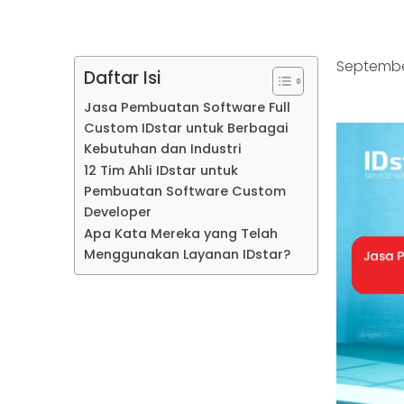
Septembe
Daftar Isi
Jasa Pembuatan Software Full
Custom IDstar untuk Berbagai
Kebutuhan dan Industri
1. Industri Finance dan Bank
12 Tim Ahli IDstar untuk
2. Industri Manufaktur
Pembuatan Software Custom
3. Industri Retail dan E-
Developer
commerce
1. Java Development
Apa Kata Mereka yang Telah
4. Industri Asuransi
2. RPA Development
Menggunakan Layanan IDstar?
5. Industri Kesehatan
3. ETL Development
6. Industri Telekomunikasi
4. Quality Assurance
7. Industri Logistik
5. Mobile Developer
8. Industri Edukasi
6. Fullstack Developer
9. Pemerintahan
7. Net Developer
8. Front End dan Back End
Development
9. Business Analyst