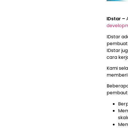
10. DevOps
11. UI/UX Designer
12. Outsystem Developer
IDstar –
develop
IDstar a
pembuata
IDstar ju
cara kerja
Kami sel
memberik
Beberapa
pembauta
Ber
Memi
skal
Memi