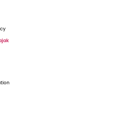
acy
ajak
tion