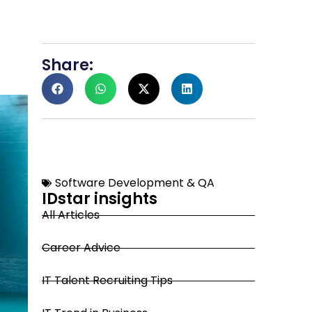
Share:
Software Development & QA
IDstar insights
All Articles
Career Advice
IT Talent Recruiting Tips