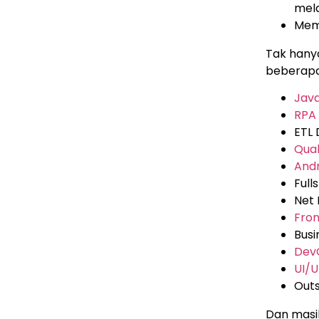
mela
Memi
Tak hanya
beberapa
Jav
RPA
ETL
Qual
And
Full
Net
Fron
Busi
Dev
UI/U
Out
Dan masih