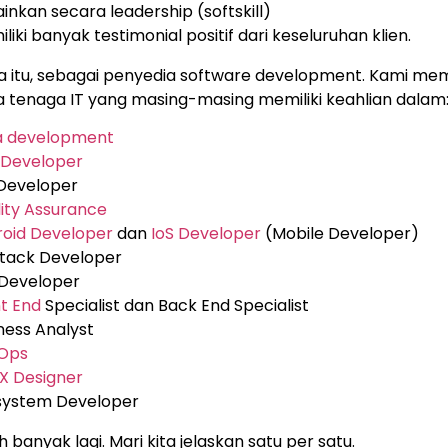
inkan secara leadership (softskill)
liki banyak testimonial positif dari keseluruhan klien.
 itu, sebagai penyedia software development. Kami memi
 tenaga IT yang masing-masing memiliki keahlian dalam
a development
 Developer
 Developer
ity Assurance
roid Developer
dan
IoS Developer
(Mobile Developer)
stack Developer
 Developer
t End
Specialist dan Back End Specialist
ness Analyst
Ops
X Designer
system Developer
 banyak lagi. Mari kita jelaskan satu per satu.