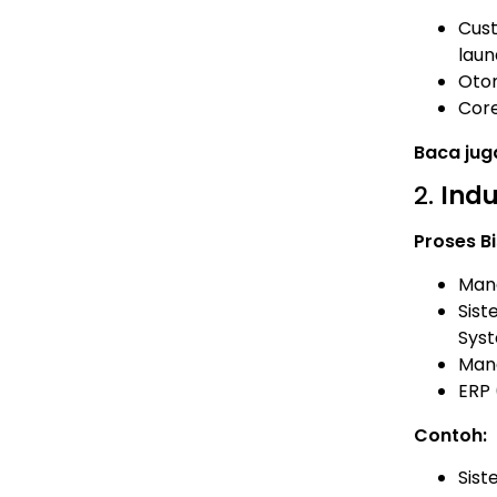
Cust
laun
Otom
Core
Baca jug
2.
Indu
Proses Bi
Man
Sist
Sys
Mana
ERP 
Contoh:
Sist