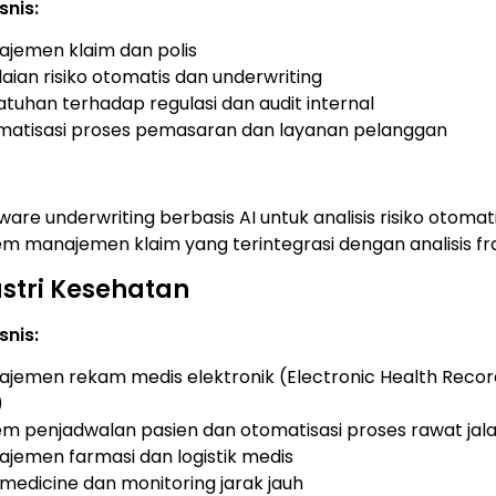
snis:
jemen klaim dan polis
laian risiko otomatis dan underwriting
tuhan terhadap regulasi dan audit internal
matisasi proses pemasaran dan layanan pelanggan
ware underwriting berbasis AI untuk analisis risiko otomat
em manajemen klaim yang terintegrasi dengan analisis fr
stri Kesehatan
snis:
jemen rekam medis elektronik (Electronic Health Recor
)
em penjadwalan pasien dan otomatisasi proses rawat jal
jemen farmasi dan logistik medis
medicine dan monitoring jarak jauh