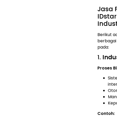
Jasa 
IDsta
Indust
Berikut a
berbagai 
pada:
1.
Indu
Proses Bi
Sist
inte
Otom
Mana
Kepa
Contoh: