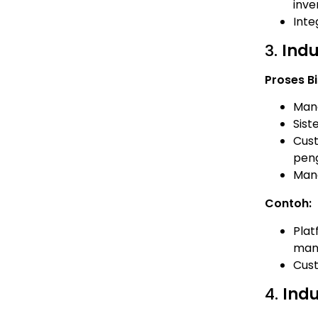
inve
Inte
3.
Indu
Proses Bi
Mana
Sist
Cust
pen
Mana
Contoh:
Pla
man
Cust
4.
Indu