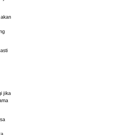
 akan
ang
asti
i jika
tama
asa
ka