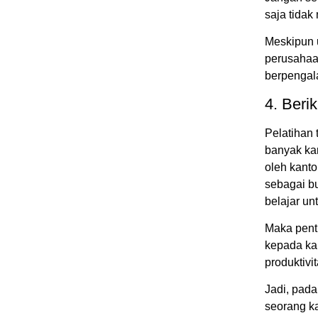
saja tida
Meskipun 
perusahaa
berpengala
4. Beri
Pelatihan 
banyak ka
oleh kanto
sebagai b
belajar un
Maka pent
kepada kar
produktivi
Jadi, pada
seorang ka