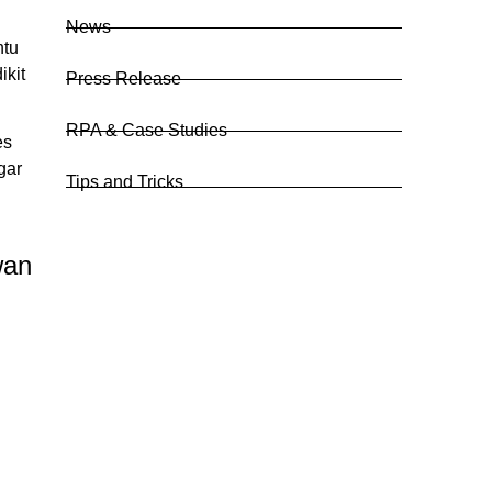
News
ntu
ikit
Press Release
RPA & Case Studies
es
gar
Tips and Tricks
wan