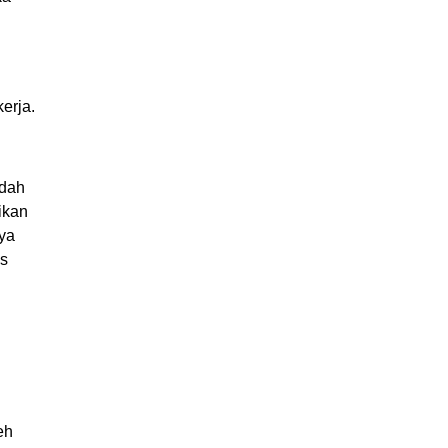
erja.
udah
ikan
nya
us
n
eh