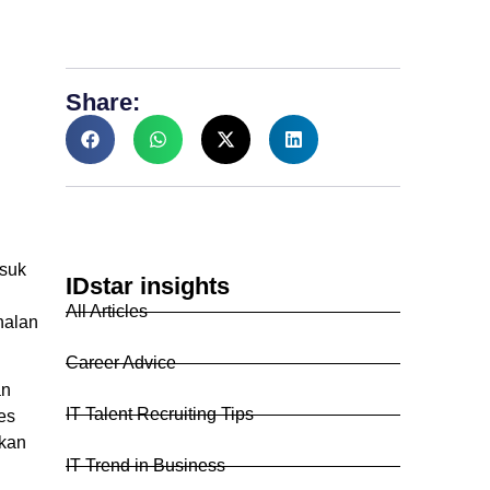
Share:
asuk
IDstar insights
All Articles
nalan
Career Advice
an
IT Talent Recruiting Tips
es
akan
IT Trend in Business