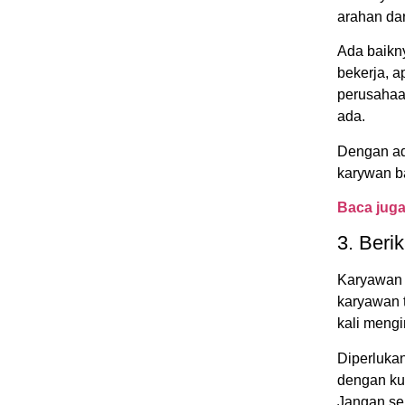
arahan da
Ada baikn
bekerja, a
perusahaan
ada.
Dengan ad
karywan b
Baca jug
3. Beri
Karyawan b
karyawan 
kali mengi
Diperluka
dengan kul
Jangan se