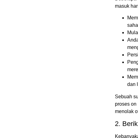
masuk har
Memb
saha
Mula
Anda
meng
Pers
Peng
mere
Memb
dan 
Sebuah su
proses on
menolak o
2. Beri
Kebanyaka