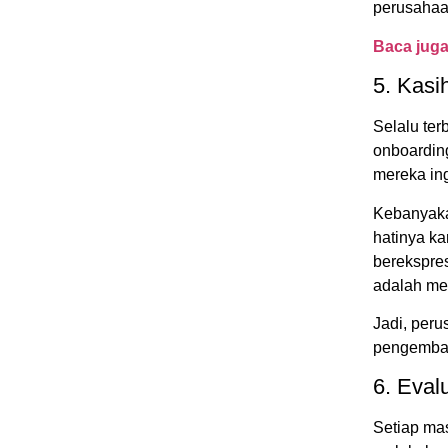
perusahaa
Baca jug
5. Kasi
Selalu ter
onboardin
mereka in
Kebanyaka
hatinya ka
berekspre
adalah mer
Jadi, peru
pengemban
6. Eval
Setiap ma