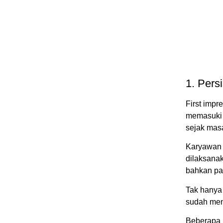
1. Per
First impr
memasuki 
sejak masa
Karyawan 
dilaksanak
bahkan pa
Tak hanya
sudah men
Beberapa 