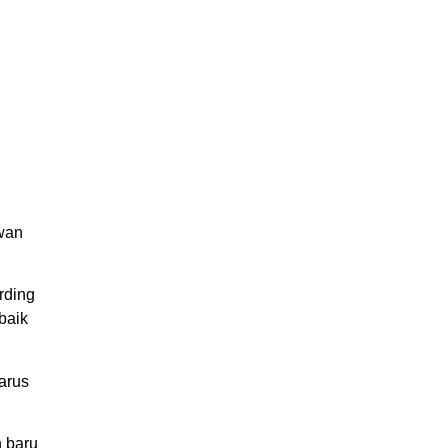
awan
rding
baik
arus
 baru