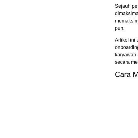
Sejauh pe
dimaksima
memaksima
pun.
Artikel i
onboardin
karyawan b
secara me
Cara M