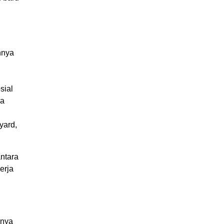
nnya
sial
wa
yard,
antara
erja
gnya