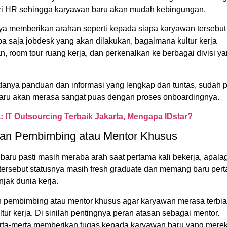
ri HR sehingga karyawan baru akan mudah kebingungan.
ya memberikan arahan seperti kepada siapa karyawan tersebut
pa saja jobdesk yang akan dilakukan, bagaimana kultur kerja
, room tour ruang kerja, dan perkenalkan ke berbagai divisi y
anya panduan dan informasi yang lengkap dan tuntas, sudah p
aru akan merasa sangat puas dengan proses onboardingnya.
a:
IT Outsourcing Terbaik Jakarta, Mengapa IDstar?
kan Pembimbing atau Mentor Khusus
aru pasti masih meraba arah saat pertama kali bekerja, apalag
tersebut statusnya masih fresh graduate dan memang baru per
njak dunia kerja.
n pembimbing atau mentor khusus agar karyawan merasa terbi
tur kerja. Di sinilah pentingnya peran atasan sebagai mentor.
rta-merta memberikan tugas kepada karyawan baru yang mere