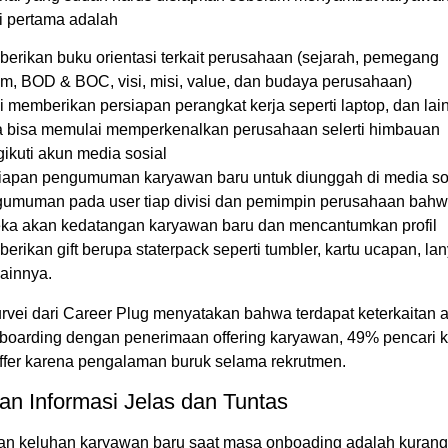
i pertama adalah
erikan buku orientasi terkait perusahaan (sejarah, pemegang
m, BOD & BOC, visi, misi, value, dan budaya perusahaan)
i memberikan persiapan perangkat kerja seperti laptop, dan lai
 bisa memulai memperkenalkan perusahaan selerti himbauan
ikuti akun media sosial
iapan pengumuman karyawan baru untuk diunggah di media so
umuman pada user tiap divisi dan pemimpin perusahaan bah
ka akan kedatangan karyawan baru dan mencantumkan profil
erikan gift berupa staterpack seperti tumbler, kartu ucapan, lan
lainnya.
rvei dari Career Plug menyatakan bahwa terdapat keterkaitan 
 boarding dengan penerimaan offering karyawan, 49% pencari k
ffer karena pengalaman buruk selama rekrutmen.
kan Informasi Jelas dan Tuntas
n keluhan karyawan baru saat masa onboading adalah kuran