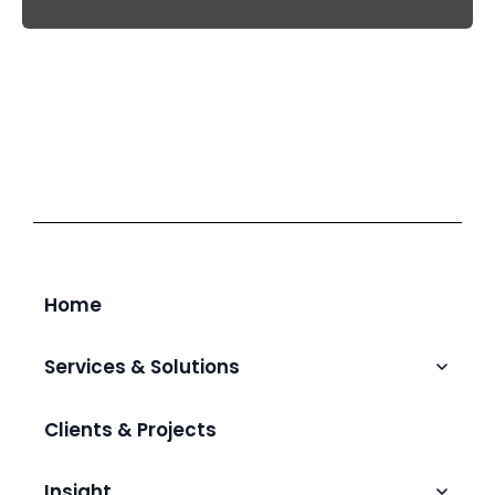
Home
Services & Solutions
Talent Augmentation & Hiring
Clients & Projects
IT Outsourcing
AI & Intelligent Automation
Insight