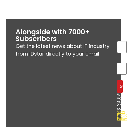
Alongside with 7000+
Subscribers
Get the latest news about IT industry
from IDstar directly to your email
We
value
your
data
safet
View
Priva
Policy