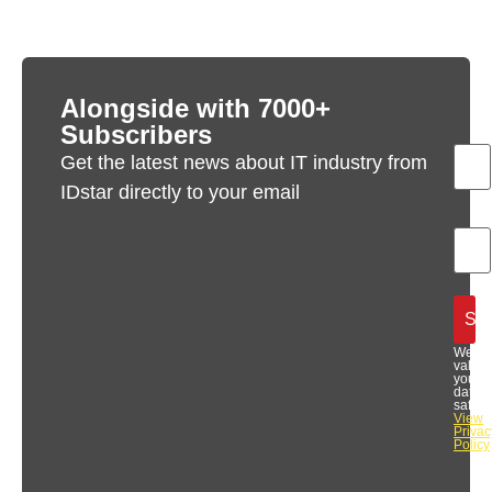
Alongside with 7000+
Subscribers
Get the latest news about IT industry from
IDstar directly to your email
We
value
your
data
safety.
View
Privac
Policy