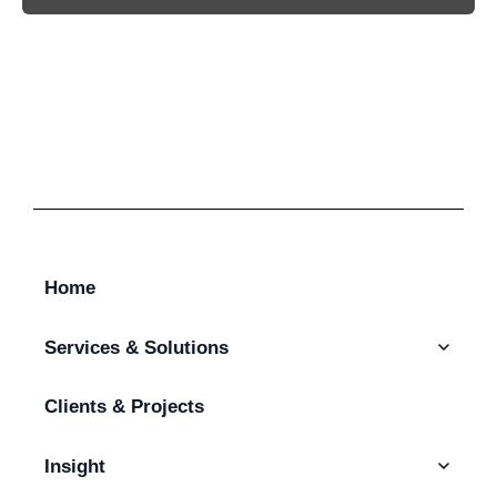
Home
Services & Solutions
Clients & Projects
Talent Augmentation & Hiring
IT Outsourcing
AI & Intelligent Automation
Insight