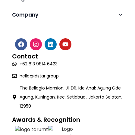
IT Headhunter
Agentic AI Automation
Professional Services for Digital
Blog
Company
Transformation
Operational Support & Maintenance Teams
Tax Automation (ClearTax)
Media Coverage
About Us
Digital Transformation Consulting
Talent Creation & Upskilling Program
Robotic Process Automation (RPA)
Webinar & Events
Software Development
Career
Intelligence Document Processing (Valida)
White Paper
Contact
AI Development
Contact
Workforce Management System (SIGAPP)
+62 813 9814 6423
Quality Assurance & Testing
TECH:X Programme
hello@idstar.group
The Bellagio Mansion, Jl. DR. Ide Anak Agung Gde
Agung, Kuningan, Kec. Setiabudi, Jakarta Selatan,
12950
Awards & Recognition