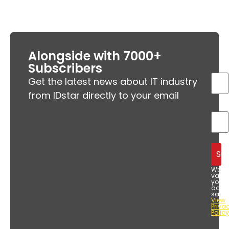
Alongside with 7000+
Subscribers
Get the latest news about IT industry
from IDstar directly to your email
We
value
your
data
safet
View
Priva
Policy