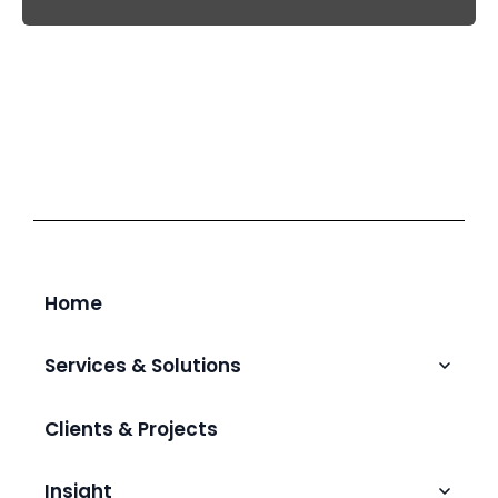
Home
Services & Solutions
Talent Augmentation & Hiring
Clients & Projects
IT Outsourcing
AI & Intelligent Automation
Insight