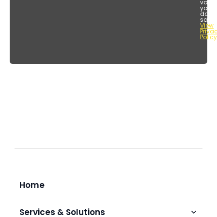
value
your
data
safet
View
Priva
Policy
Home
Services & Solutions