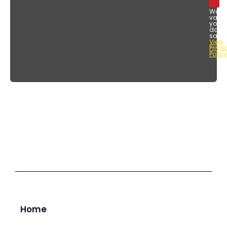
We
value
your
data
safet
View
Priva
Policy
Home