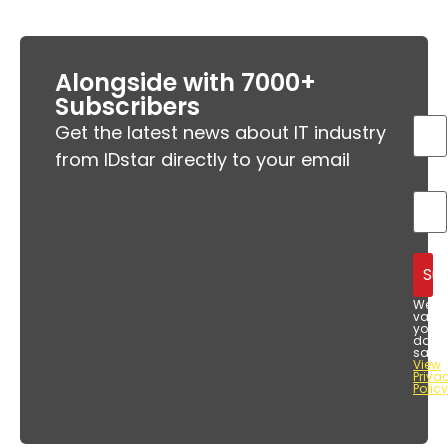
Alongside with 7000+
Subscribers
Get the latest news about IT industry
from IDstar directly to your email
We
value
your
data
safet
View
Priva
Policy