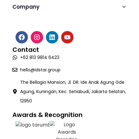
Agentic AI Automation
Professional Services for Digital
Blog
Company
Transformation
Operational Support & Maintenance Teams
Tax Automation (ClearTax)
Media Coverage
About Us
Digital Transformation Consulting
Talent Creation & Upskilling Program
Robotic Process Automation (RPA)
Webinar & Events
Software Development
Career
Intelligence Document Processing (Valida)
White Paper
Contact
AI Development
Contact
Workforce Management System (SIGAPP)
+62 813 9814 6423
Quality Assurance & Testing
TECH:X Programme
hello@idstar.group
The Bellagio Mansion, Jl. DR. Ide Anak Agung Gde
Agung, Kuningan, Kec. Setiabudi, Jakarta Selatan,
12950
Awards & Recognition