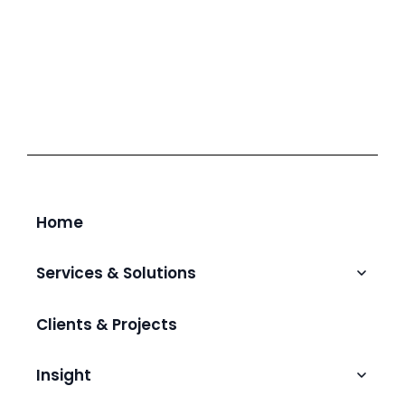
Home
Services & Solutions
Talent Augmentation & Hiring
Clients & Projects
IT Outsourcing
AI & Intelligent Automation
Insight
IT Headhunter