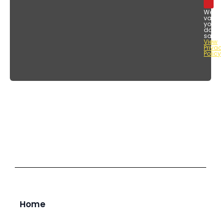
We
value
your
data
safet
View
Priva
Policy
Home