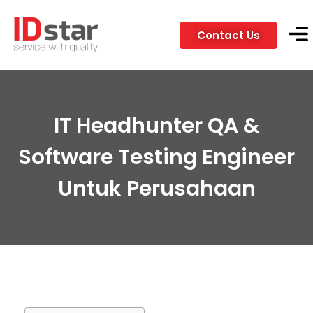
Contact Us
Servic
Client
IT Headhunter QA &
Software Testing Engineer
Untuk Perusahaan