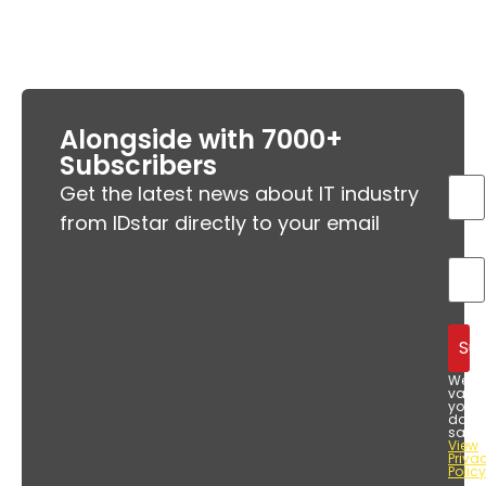
Alongside with 7000+
Subscribers
Get the latest news about IT industry
from IDstar directly to your email
We
value
your
data
safet
View
Priva
Policy