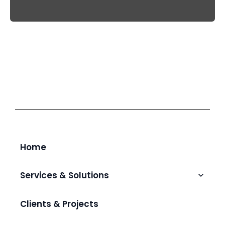
Home
Services & Solutions
Talent Augmentation & Hiring
Clients & Projects
IT Outsourcing