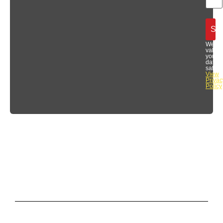
We
value
your
data
safety.
View
Privac
Policy