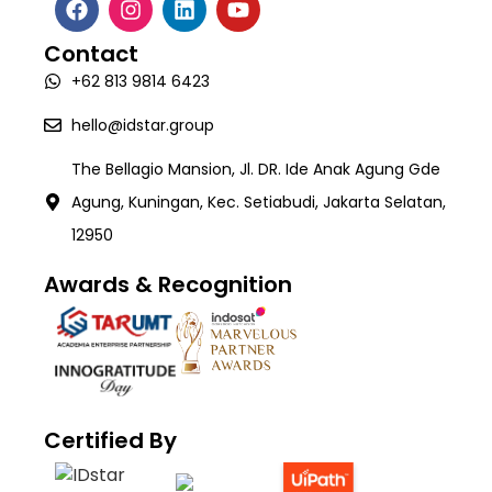
Software Development
Career
Intelligence Document Processing (Valida)
White Paper
Contact
AI Development
Contact
Workforce Management System (SIGAPP)
+62 813 9814 6423
Quality Assurance & Testing
TECH:X Programme
hello@idstar.group
The Bellagio Mansion, Jl. DR. Ide Anak Agung Gde
Agung, Kuningan, Kec. Setiabudi, Jakarta Selatan,
12950
Awards & Recognition
Certified By