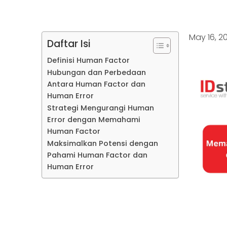
May 16, 2
Daftar Isi
Definisi Human Factor
Apa itu Human Factor?
Hubungan dan Perbedaan
Pentingnya Human Factor
Antara Human Factor dan
Human Error
Hubungan Antara Human Factor
Strategi Mengurangi Human
dan Human Error
Error dengan Memahami
Perbedaan Antara Human
Human Factor
Factor dan Human Error
1. Meningkatkan Desain
Maksimalkan Potensi dengan
Pentingnya Membedakan
Ergonomis
Pahami Human Factor dan
Keduanya
2. Melakukan Pelatihan dan
Human Error
Pendidikan Berkala
3. Implementasi Sistem
Feedback
4. Menggunakan Teknologi untuk
Mendukung Keputusan Manusia
5. Kebijakan dan Prosedur yang