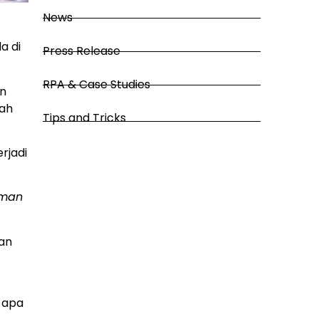
News
a di
Press Release
RPA & Case Studies
an
dah
Tips and Tricks
rjadi
man
nan
i apa