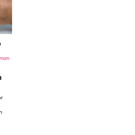
a
man
.
n
or
n