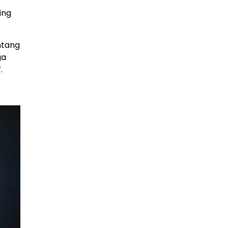
ing
ntang
ga
.