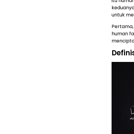
itu huma
keduanya
untuk me
Pertama,
human fa
menciptak
Defin