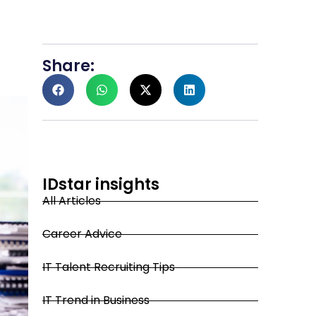
Share:
IDstar insights
All Articles
Career Advice
IT Talent Recruiting Tips
IT Trend in Business