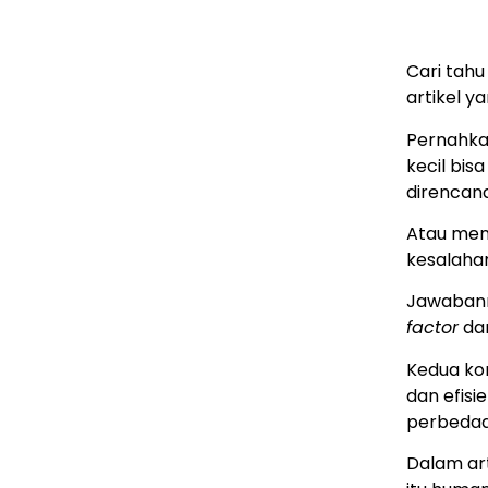
Jelas
Cari tah
artikel y
Pernahka
kecil bis
direncan
Atau meng
kesalaha
Jawabann
factor
da
Kedua kon
dan efis
perbedaa
Dalam art