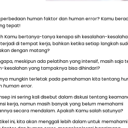
u perbedaan human faktor dan human error? Kamu berad
ang tepat!
h Kamu bertanya-tanya kenapa sih kesalahan-kesalah
a terjadi di tempat kerja, bahkan ketika setiap langkah su
akan dengan matang?
apa, meskipun ada pelatihan yang intensif, masih saja te
n-kesalahan yang tampaknya bisa dihindari?
ya mungkin terletak pada pemahaman kita tentang
hu
n
human error
.
sep ini sering kali disebut dalam diskusi tentang keama
iensi kerja, namun masih banyak yang belum memahami
nnya secara mendalam. Apakah Kamu salah satunya?
ikel ini, kita akan menggali lebih dalam untuk memaham