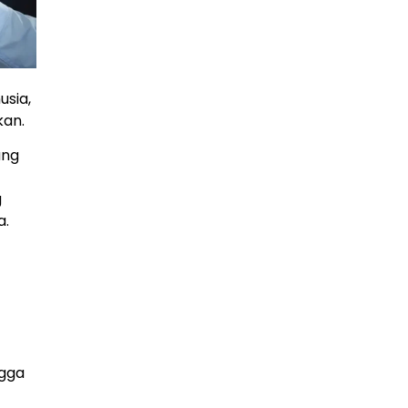
usia,
kan.
ang
g
a.
ngga