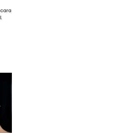
ecara
.
n