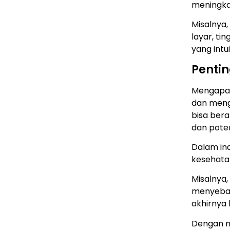
meningka
Misalnya
layar, ti
yang int
Penti
Mengapa 
dan meng
bisa ber
dan pote
Dalam ind
kesehata
Misalnya
menyebab
akhirnya
Dengan m