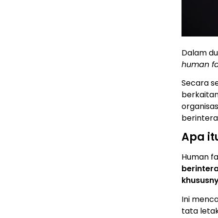
Dalam dun
human fa
Secara s
berkaitan
organisa
berintera
Apa i
Human fa
berinter
khususny
Ini menca
tata leta