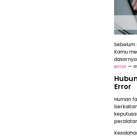
Sebelum 
Kamu mem
dasarnya
error
— mu
Hubun
Error
Human fa
berkaita
keputusa
peralatan
Kesalahan