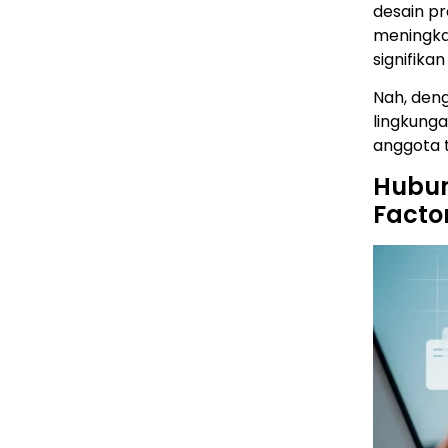
desain pr
meningka
signifika
Nah, den
lingkunga
anggota t
Hubu
Facto