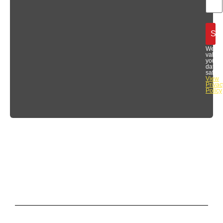
We
value
your
data
safety.
View
Privac
Policy